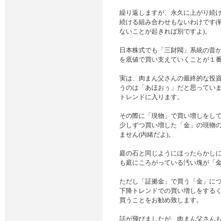
繰り返しますが、永久に上がり続
続ける組み合わせもないわけです(
ないことが起きれば別ですよ)。
日本株式でも「三財閥」系統の昔
を底値で買い支えていくことが１
実は、肉まん父さんの最終的な投資
うのは「あほおぅ」だと思っていま
トレンドに入ります。
その際に「現物」で買い増しをして
少しずつ買い増した「金」の現物
ません(内緒だよ)。
庭の石と同じようにほったらかし
も庭にころがっている汚い塊が「
ただし「証拠金」で買う「金」に
下降トレンドでの買い増しをする
買うことをお勧め致します。
話が飛びましたが、肉まん父さん