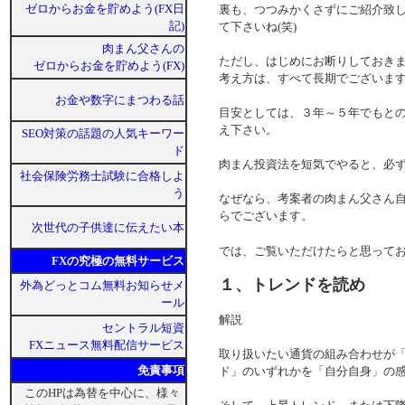
ゼロからお金を貯めよう(FX日
裏も、つつみかくさずにご紹介致
記)
て下さいね(笑)
肉まん父さんの
ただし、はじめにお断りしておき
ゼロからお金を貯めよう(FX)
考え方は、すべて長期でございま
お金や数字にまつわる話
目安としては、３年～５年でもと
え下さい。
SEO対策の話題の人気キーワー
ド
肉まん投資法を短気でやると、必
社会保険労務士試験に合格しよ
う
なぜなら、考案者の肉まん父さん
らでございます。
次世代の子供達に伝えたい本
では、ご覧いただけたらと思って
FXの究極の無料サービス
１、トレンドを読め
外為どっとコム無料お知らせメ
ール
解説
セントラル短資
FXニュース無料配信サービス
取り扱いたい通貨の組み合わせが
免責事項
ド」のいずれかを「自分自身」の
このHPは為替を中心に、様々