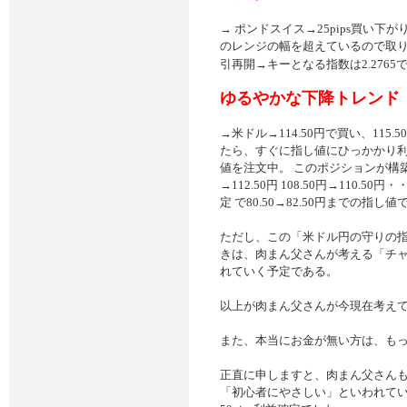
→ ポンドスイス→25pips買い下
のレンジの幅を超えているので取り引
引再開→キーとなる指数は2.2765
ゆるやかな下降トレンド
→米ドル→114.50円で買い、11
たら、すぐに指し値にひっかかり利益
値を注文中。 このポジションが構築出来たら
→112.50円 108.50円→110.50
定 で80.50→82.50円までの
ただし、この「米ドル円の守りの
きは、肉まん父さんが考える「チ
れていく予定である。
以上が肉まん父さんが今現在考え
また、本当にお金が無い方は、も
正直に申しますと、肉まん父さん
「初心者にやさしい」といわれていた