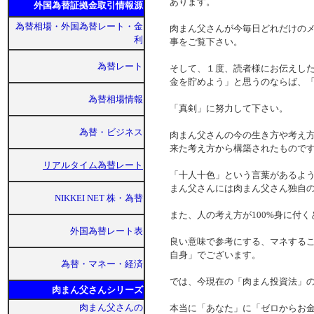
あります。
外国為替証拠金取引情報源
為替相場・外国為替レート・金
肉まん父さんが今毎日どれだけの
利
事をご覧下さい。
為替レート
そして、１度、読者様にお伝えし
金を貯めよう」と思うのならば、
為替相場情報
「真剣」に努力して下さい。
為替・ビジネス
肉まん父さんの今の生き方や考え
来た考え方から構築されたもので
リアルタイム為替レート
「十人十色」という言葉があるよ
まん父さんには肉まん父さん独自
NIKKEI NET 株・為替
また、人の考え方が100%身に付
外国為替レート表
良い意味で参考にする、マネする
自身」でございます。
為替・マネー・経済
では、今現在の「肉まん投資法」
肉まん父さんシリーズ
肉まん父さんの
本当に「あなた」に「ゼロからお