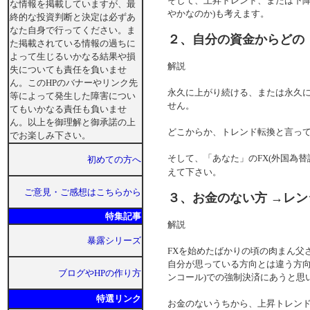
そして、上昇トレンド、または下降
な情報を掲載していますが、最
やかなのか)も考えます。
終的な投資判断と決定は必ずあ
なた自身で行ってください。ま
２、自分の資金からどの
た掲載されている情報の過ちに
よって生じるいかなる結果や損
解説
失についても責任を負いませ
ん。このHPのバナーやリンク先
永久に上がり続ける、または永久
等によって発生した障害につい
せん。
てもいかなる責任も負いませ
ん。以上を御理解と御承諾の上
どこからか、トレンド転換と言っ
でお楽しみ下さい。
そして、「あなた」のFX(外国為
初めての方へ
えて下さい。
ご意見・ご感想はこちらから
３、お金のない方 →レ
特集記事
解説
暴露シリーズ
FXを始めたばかりの頃の肉まん父
自分が思っている方向とは違う方向
ブログやHPの作り方
ンコール)での強制決済にあうと思
特選リンク
お金のないうちから、上昇トレン