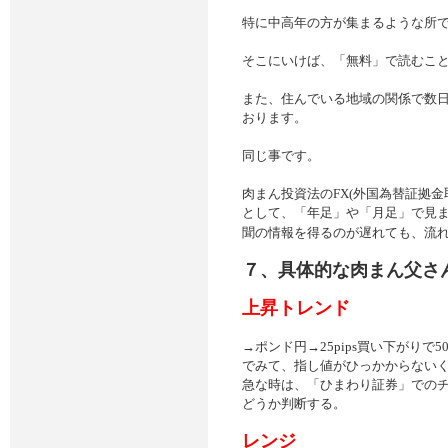
特に中高年の方が集まるような所
そこにいけば、「無料」で読むこ
また、住んでいる地域の関係で数日
おります。
同じ事です。
肉まん投資法のFX(外国為替証拠金
として、「年足」や「月足」で見
聞の情報を得るのが遅れても、流れ
７、具体的な肉まん父さ
上昇トレンド
→ポンド円→25pips買い下がりで
でみて、指し値がひっかからない
急な時は、「ひまわり証券」での
どうか判断する。
レンジ