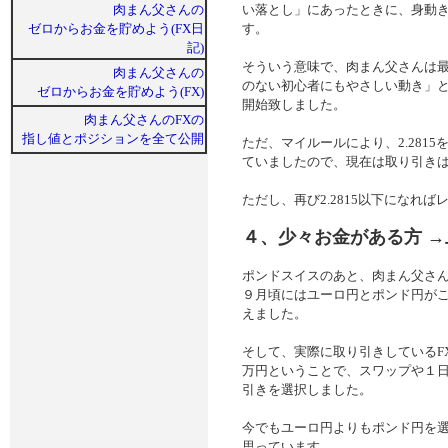
肉まん父さんの
い落とし」にあったときに、身動き
ゼロからお金を貯めよう(FX日
す。
記)
そういう意味で、肉まん父さんは
肉まん父さんの
のない初心者にもやさしい動き」
ゼロからお金を貯めよう(FX)
開始致しました。
肉まん父さんのFXの
指し値とポジションを全て公開
ただ、マイルールにより、2.281
ていましたので、現在は取り引き
ただし、再び2.2815以下になれ
４、少々お金がある方 
ポンドスイスのあと、肉まん父さんは
９月頃にはユーロ円とポンド円が
えました。
そして、実際に取り引きしているF
万円ということで、スワップや１
引きを選択しました。
今でもユーロ円よりもポンド円を
思っています。