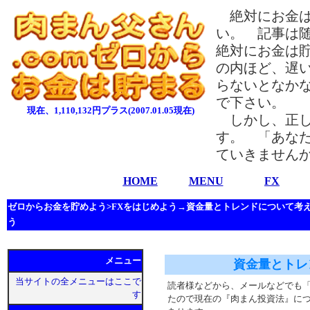
絶対にお金は
い。 記事は
絶対にお金は
の内ほど、遅
らないとなか
で下さい。
現在、1,110,132円プラス(2007.01.05現在)
しかし、正し
す。 「あな
ていきません
HOME
MENU
FX
ゼロからお金を貯めよう>FXをはじめよう→資金量とトレンドについて考
う
メニュー
資金量とトレ
当サイトの全メニューはここで
読者様などから、メールなどでも
す
たので現在の『肉まん投資法』に