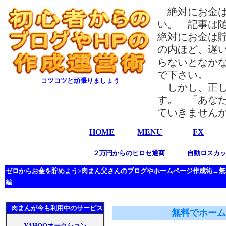
絶対にお金は
い。 記事は
絶対にお金は
の内ほど、遅
らないとなか
で下さい。
コツコツと頑張りましょう
しかし、正し
す。 「あな
ていきません
HOME
MENU
FX
２万円からのヒロセ通商
自動ロスカッ
ゼロからお金を貯めよう>肉まん父さんのブログやホームページ作成術→無
編
肉まんが今も利用中のサービス
無料でホーム
YAHOOオークション