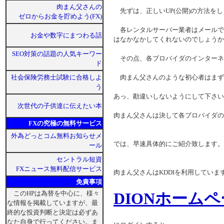
肉まん父さんの
先ずは、正しいUP(公開)の方法を
ゼロからお金を貯めよう(FX)
各レンタルサーバー業者はメールで
お金や数字にまつわる話
はなかなかしてくれないのでしょうか
SEO対策の話題の人気キーワー
その点、各ブロバイダのインターネ
ド
社会保険労務士試験に合格しよ
肉まん父さんのような初心者はまず
う
あっ、勘違いしないようにして下さい
次世代の子供達に伝えたい本
肉まん父さんは決して各ブロバイダの
FXの究極の無料サービス
外為どっとコム無料お知らせメ
では、早速具体的にご紹介致します。
ール
セントラル短資
FXニュース無料配信サービス
肉まん父さんはKDDIを利用してい
免責事項
このHPは為替を中心に、様々
DIONホーム
な情報を掲載していますが、最
終的な投資判断と決定は必ずあ
なた自身で行ってください。ま